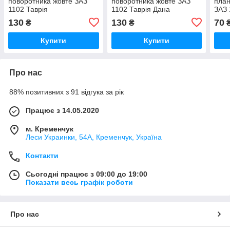
поворотника жовте ЗАЗ
поворотника жовте ЗАЗ
план
1102 Таврія
1102 Таврія Дана
ЗАЗ 
Тавр
130
130
70
₴
₴
Купити
Купити
Про нас
88% позитивних з 91 відгука за рік
Працює з 14.05.2020
м. Кременчук
Леси Украинки, 54А, Кременчук, Україна
Контакти
Сьогодні працює з 09:00 до 19:00
Показати весь графік роботи
Про нас