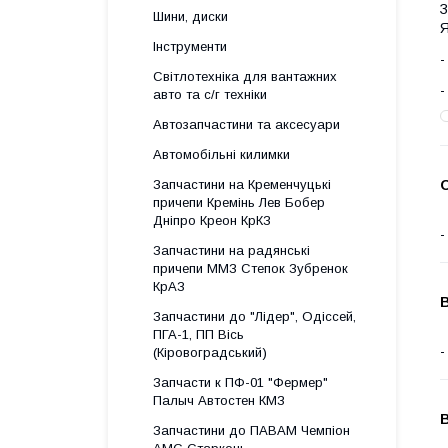
З
Шини, диски
Я
Інструменти
Світлотехніка для вантажних
авто та с/г техніки
Автозапчастини та аксесуари
Автомобільні килимки
Запчастини на Кременчуцькі
причепи Кремінь Лев Бобер
Дніпро Креон КрКЗ
Запчастини на радянські
причепи ММЗ Степок Зубренок
КрАЗ
Запчастини до "Лідер", Одіссей,
ПГА-1, ПП Вісь
(Кіровоградський)
Запчасти к ПФ-01 "Фермер"
Палыч Автостен КМЗ
Запчастини до ПАВАМ Чемпіон