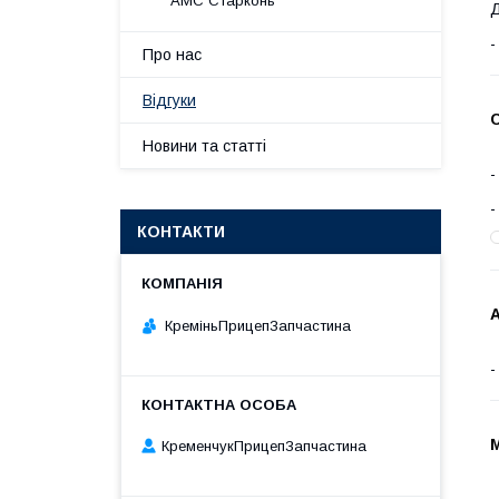
АМС Старконь
Д
Про нас
Відгуки
С
Новини та статті
КОНТАКТИ
А
КреміньПрицепЗапчастина
КременчукПрицепЗапчастина