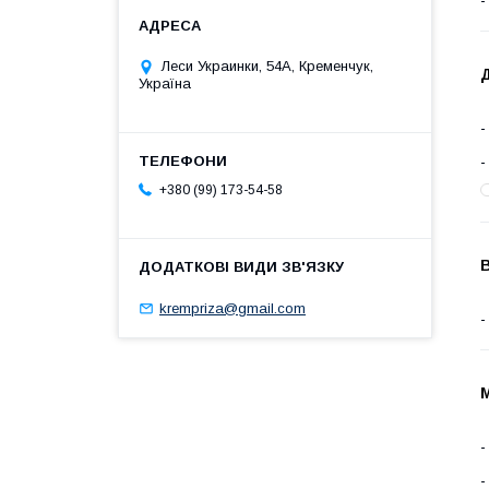
Леси Украинки, 54А, Кременчук,
Україна
+380 (99) 173-54-58
В
krempriza@gmail.com
М