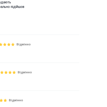
родають
еально підійшов
Відмінно
Відмінно
Відмінно