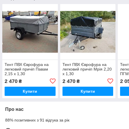
Тент ПВХ Єврофура на
Тент ПВХ Єврофура на
Тент
легковий причіп Павам
легковий причіп Мрія 2,20
легк
2,15 х 1,30
х 1,30
ПГМФ
2 470
2 470
2 0
₴
₴
Купити
Купити
Про нас
88% позитивних з 91 відгука за рік