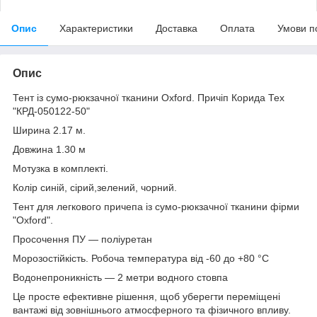
Опис
Характеристики
Доставка
Оплата
Умови п
Опис
Тент із сумо-рюкзачної тканини Oxford. Причіп Корида Тех
"КРД-050122-50"
Ширина 2.17 м.
Довжина 1.30 м
Мотузка в комплекті.
Колір синій, сірий,зелений, чорний.
Тент для легкового причепа із сумо-рюкзачної тканини фірми
"Oxford".
Просочення ПУ — поліуретан
Морозостійкість. Робоча температура від -60 до +80 °C
Водонепроникність — 2 метри водного стовпа
Це просте ефективне рішення, щоб уберегти переміщені
вантажі від зовнішнього атмосферного та фізичного впливу.