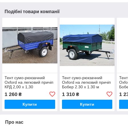
Подібні товари компанії
Тент сумо-рюкзачний
Тент сумо-рюкзачний
Тент
Oxford на легковий причіп
Oxford на легковий причіп
Oxfo
КРД 2,00 х 1,30
Бобер 2.30 х 1.30 м
Бобе
1 260
1 310
1 2
₴
₴
Купити
Купити
Про нас