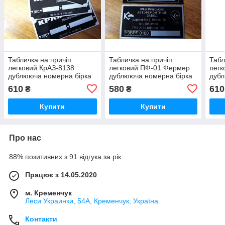
Табличка на причіп
Табличка на причіп
Табл
легковий КрАЗ-8138
легковий ПФ-01 Фермер
легк
дублююча номерна бірка
дублююча номерна бірка
дуб
шильдик
шильдик
бирк
610
580
610
₴
₴
Купити
Купити
Про нас
88% позитивних з 91 відгука за рік
Працює з 14.05.2020
м. Кременчук
Леси Украинки, 54А, Кременчук, Україна
Контакти