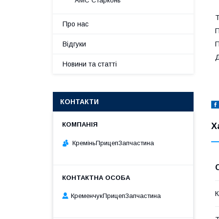
АМС Старконь
Т
Про нас
П
П
Відгуки
Д
Новини та статті
КОНТАКТИ
Х
КреміньПрицепЗапчастина
К
КременчукПрицепЗапчастина