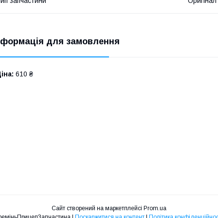
ип запчастини
Оригінал
нформація для замовлення
іна:
610 ₴
Сайт створений на маркетплейсі
Prom.ua
КреміньПрицепЗапчастина |
Поскаржитися на контент
|
Політика конфіденційнос