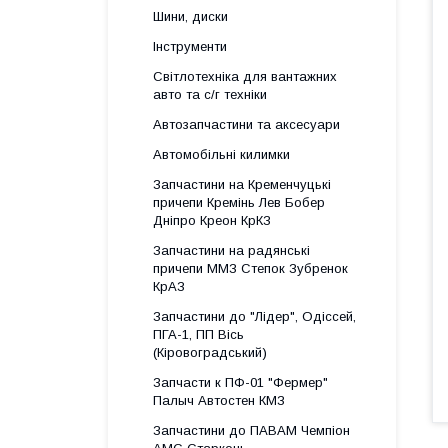
Шини, диски
Інструменти
Світлотехніка для вантажних
авто та с/г техніки
Автозапчастини та аксесуари
Автомобільні килимки
Запчастини на Кременчуцькі
причепи Кремінь Лев Бобер
Дніпро Креон КрКЗ
Запчастини на радянські
причепи ММЗ Степок Зубренок
КрАЗ
Запчастини до "Лідер", Одіссей,
ПГА-1, ПП Вісь
(Кіровоградський)
Запчасти к ПФ-01 "Фермер"
Палыч Автостен КМЗ
Запчастини до ПАВАМ Чемпіон