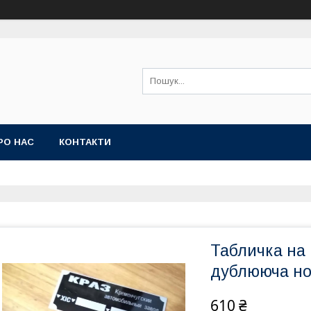
РО НАС
КОНТАКТИ
Табличка на 
дублююча но
610 ₴