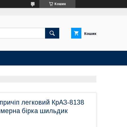
Кошик
Кошик
причіп легковий КрАЗ-8138
мерна бірка шильдик