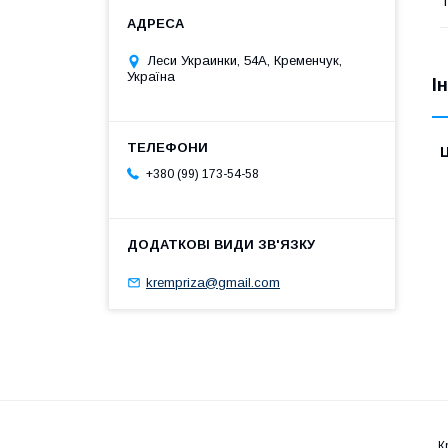
Т
Леси Украинки, 54А, Кременчук,
Україна
І
Ц
+380 (99) 173-54-58
krempriza@gmail.com